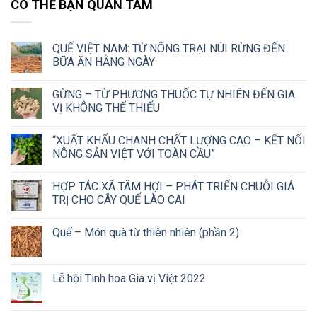
CÓ THỂ BẠN QUAN TÂM
QUẾ VIỆT NAM: TỪ NÔNG TRẠI NÚI RỪNG ĐẾN
BỮA ĂN HẰNG NGÀY
GỪNG – TỪ PHƯƠNG THUỐC TỰ NHIÊN ĐẾN GIA
VỊ KHÔNG THỂ THIẾU
“XUẤT KHẨU CHANH CHẤT LƯỢNG CAO – KẾT NỐI
NÔNG SẢN VIỆT VỚI TOÀN CẦU”
HỢP TÁC XÃ TÂM HỢI – PHÁT TRIỂN CHUỖI GIÁ
TRỊ CHO CÂY QUẾ LÀO CAI
Quế – Món quà từ thiên nhiên (phần 2)
Lễ hội Tinh hoa Gia vị Việt 2022